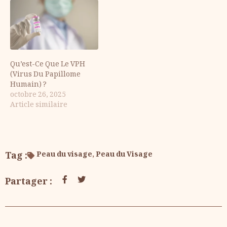
syndrome mains-pieds-
bouche est dû à une
infection virale. Une
forte fièvre, des
éruptions cutanées sur
les mains…
Qu’est-Ce Que Le VPH
(Virus Du Papillome
Humain) ?
octobre 26, 2025
Article similaire
Tag :
Peau du visage
,
Peau du Visage
Partager :