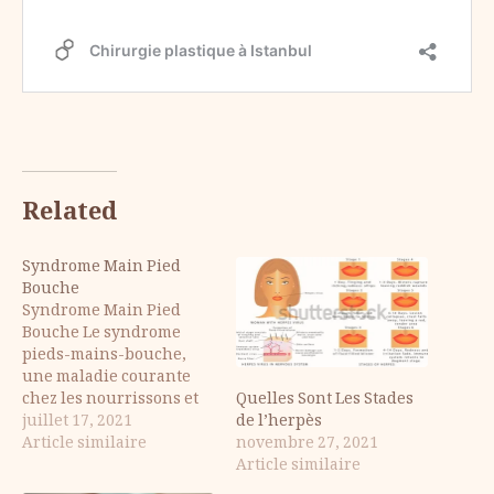
Related
Syndrome Main Pied
Bouche
Syndrome Main Pied
Bouche Le syndrome
pieds-mains-bouche,
une maladie courante
Quelles Sont Les Stades
chez les nourrissons et
de l’herpès
les enfants de moins de 5
juillet 17, 2021
novembre 27, 2021
ans, peut également être
Article similaire
Article similaire
observé chez les adultes
dans de rares cas. Le