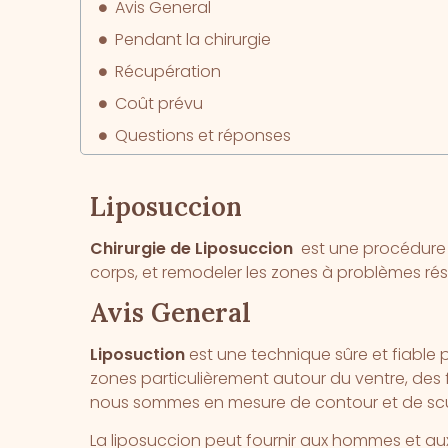
Avis General
Pendant la chirurgie
Récupération
Coût prévu
Questions et réponses
Combiner avec d’autres procédures?
Quand puis-je retourner au travail?
Liposuccion
Quand puis-je faire de l’exercice à nouve
Chirurgie de Liposuccion
est une procédure c
Related
corps, et remodeler les zones à problèmes résis
Avis General
Liposuction
est une technique sûre et fiable po
zones particulièrement autour du ventre, des 
nous sommes en mesure de contour et de sculp
La liposuccion peut fournir aux hommes et au