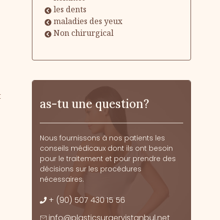
les dents
maladies des yeux
Non chirurgical
t
as-tu une question?
Nous fournissons à nos patients les
conseils médicaux dont ils ont besoin
pour le traitement et pour prendre des
décisions sur les procédures
nécessaires.
s
+ (90) 507 430 15 56
info@plasticsurgeryistanbul.net