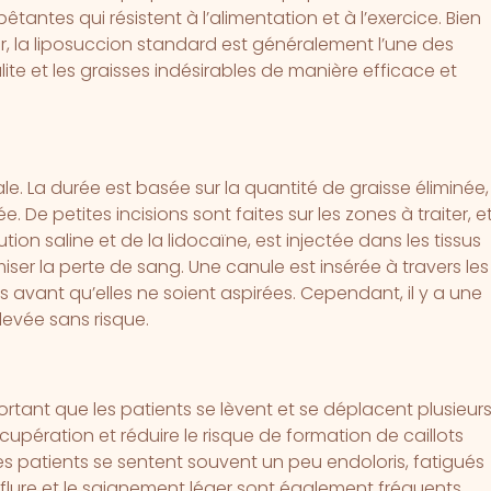
antes qui résistent à l’alimentation et à l’exercice. Bien
er, la liposuccion standard est généralement l’une des
lite et les graisses indésirables de manière efficace et
ale. La durée est basée sur la quantité de graisse éliminée,
ée. De petites incisions sont faites sur les zones à traiter, e
on saline et de la lidocaïne, est injectée dans les tissus
imiser la perte de sang. Une canule est insérée à travers les
es avant qu’elles ne soient aspirées. Cependant, il y a une
nlevée sans risque.
ortant que les patients se lèvent et se déplacent plusieur
cupération et réduire le risque de formation de caillots
les patients se sentent souvent un peu endoloris, fatigués
’enflure et le saignement léger sont également fréquents.