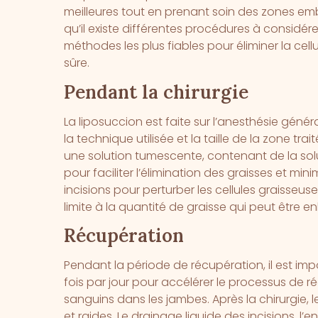
meilleures tout en prenant soin des zones embêt
qu’il existe différentes procédures à considér
méthodes les plus fiables pour éliminer la cellu
sûre.
Pendant la chirurgie
La liposuccion est faite sur l’anesthésie génér
la technique utilisée et la taille de la zone trait
une solution tumescente, contenant de la soluti
pour faciliter l’élimination des graisses et min
incisions pour perturber les cellules graisseus
limite à la quantité de graisse qui peut être e
Récupération
Pendant la période de récupération, il est imp
fois par jour pour accélérer le processus de ré
sanguins dans les jambes. Après la chirurgie, 
et raides. Le drainage liquide des incisions, l