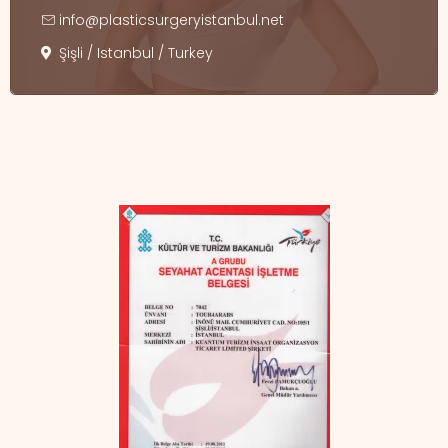
info@plasticsurgeryistanbul.net
Şişli / Istanbul / Turkey