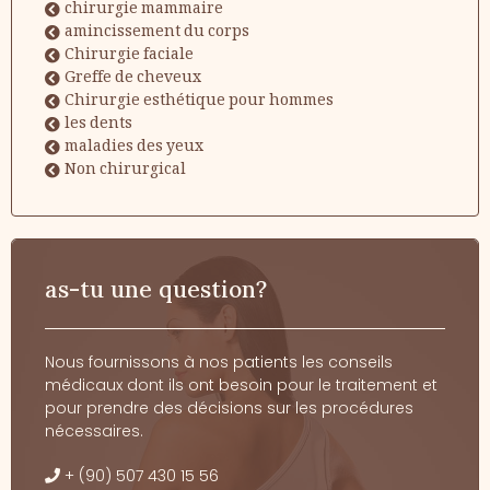
chirurgie mammaire
amincissement du corps
Chirurgie faciale
Greffe de cheveux
Chirurgie esthétique pour hommes
les dents
maladies des yeux
Non chirurgical
as-tu une question?
Nous fournissons à nos patients les conseils
médicaux dont ils ont besoin pour le traitement et
pour prendre des décisions sur les procédures
nécessaires.
+ (90) 507 430 15 56