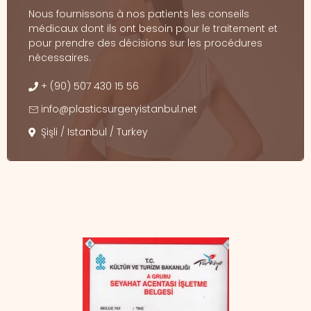
Nous fournissons à nos patients les conseils
médicaux dont ils ont besoin pour le traitement et
pour prendre des décisions sur les procédures
nécessaires.
+ (90) 507 430 15 56
info@plasticsurgeryistanbul.net
Şişli / Istanbul / Turkey