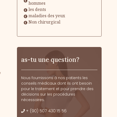
hommes
les dents
maladies des yeux
Non chirurgical
as-tu une question?
e
Nous fournissons à nos patients les
conseils médicaux dont ils ont besoin
pour le traitement et pour prendre des
décisions sur les procédures
nécessaires.
+ (90) 507 430 15 56