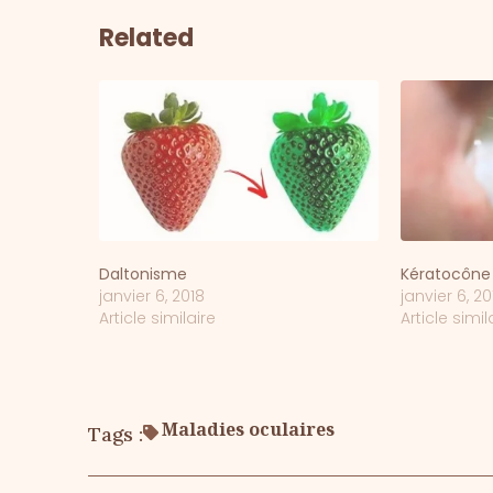
Related
Daltonisme
Kératocône
janvier 6, 2018
janvier 6, 20
Article similaire
Article simil
Maladies oculaires
Tags :