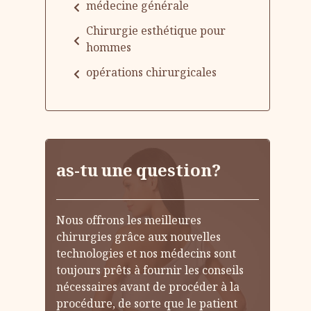
médecine générale
Chirurgie esthétique pour
hommes
opérations chirurgicales
as-tu une question?
Nous offrons les meilleures
chirurgies grâce aux nouvelles
technologies et nos médecins sont
toujours prêts à fournir les conseils
nécessaires avant de procéder à la
procédure, de sorte que le patient