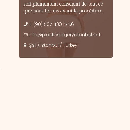
soit pleinement conscient de tout ce
que nous ferons avant la procédure.
+ (90) 507 430 15 56
info@plasticsurgeryistanbul.net
Şişli / Istanbul / Turkey
r