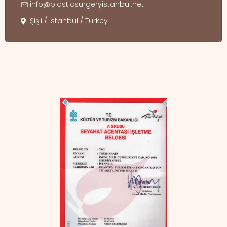
info@plasticsurgeryistanbul.net
Şişli / Istanbul / Turkey