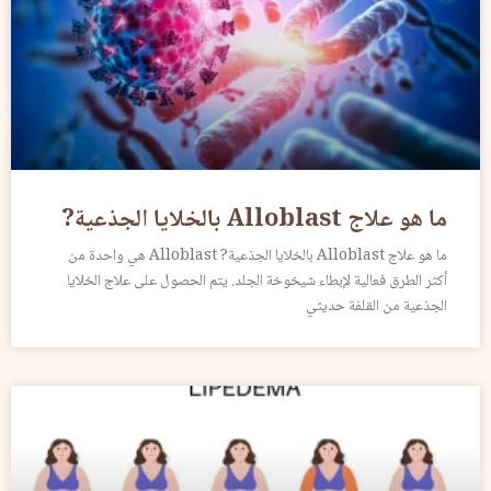
ما هو علاج Alloblast بالخلايا الجذعية?
ما هو علاج Alloblast بالخلايا الجذعية? Alloblast هي واحدة من
أكثر الطرق فعالية لإبطاء شيخوخة الجلد. يتم الحصول على علاج الخلايا
الجذعية من القلفة حديثي