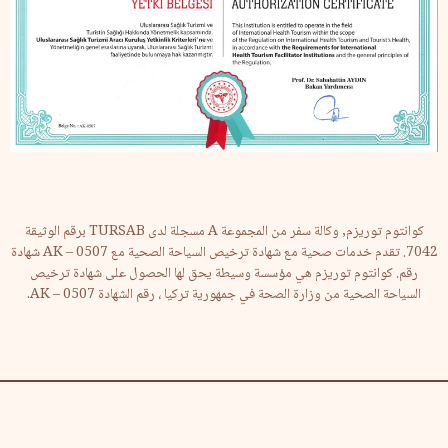
كوانتوم توريزم, وكالة سفر من المجموعة A مسجلة لدى TURSAB برقم الوثيقة
7042. تقدم خدمات صحية مع شهادة ترخيص السياحة الصحية مع AK – 0507 شهادة
رقم. كوانتوم توريزم هي مؤسسة وسيطة يحق لها الحصول على شهادة ترخيص
السياحة الصحية من وزارة الصحة في جمهورية تركيا ، رقم الشهادة AK – 0507.