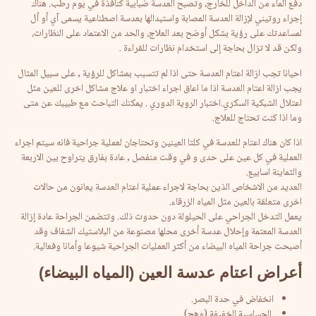
دفع الماء من الداخل للخارج، وتصبح العدسة ضبابية كنافذة في يوم رطب. هناك
إجراء روتيني لإزالة العدسة المصابة واستبدالها بعدسة اصطناعية يسمى آي أو أل
لمساعدتك على رؤية بشكل أوضح بعد العلاج، والحد من الاعتماد على النظارات،
ولكن قد لا تزال بحاجة إلى استخدام نظارات للقراءة .
احيانا تجب ازالة اعتام العدسة حتى اذا لم تتسبب بمشاكل للرؤية , على سبيل المثال
يجب ازالة اعتام العدسة اذا ما اعاق اجراء اختبار او علاج مشاكل اخرى للعين مثل
اعتلال الشبكية السكري.اختبار الروية الدوري . يمكنك التباحث مع طبيبك عن متى
وما اذا كنت تحتاج للعلاج.
اذا كان هناك اعتام للعدسة في كلتا العينين وتحتاجان لعملية جراحية فانه سيتم اجراء
العملية في كل عين على حدى و في وقت منفصل , عادة بفارق يتراوح بين الاربعة
والثماينة اسابيع.
العديد من الاشخاص الذين بحاجة لاجراء عملية اعتام العدسة يعانون من حالات
اخرى متعلقة بالعين مثل المياه الزرقاء.
يعمل التدخل الجراحي على الحيلولة دون حدوث ذلك. وتتضمن الجراحة عادة إزالة
العدسة المعتمة وإحلال عدسة أخرى محلها مصنوعة من البلاستيك الشفاف وقد
أصبحت جراحة المياه البيضاء من أكثر العمليات الجراحية شيوعا وأمانا وفعالية.
أعراض اعتام عدسة العين (المياه البيضاء)
انخفاض في حدة البصر.
الحساسية الخفيفة (وهج).