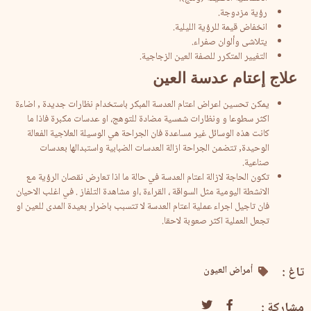
رؤية مزدوجة.
انخفاض قيمة للرؤية الليلية.
يتلاشى وألوان صفراء.
التغيير المتكرر للصفة العين الزجاجية.
علاج
إعتام عدسة العين
يمكن تحسين اعراض اعتام العدسة المبكر باستخدام نظارات جديدة , اضاءة
اكثر سطوعا و ونظارات شمسية مضادة للتوهج، او عدسات مكبرة فاذا ما
كانت هذه الوسائل غير مساعدة فان الجراحة هي الوسيلة العلاجية الفعالة
الوحيدة, تتضمن الجراحة ازالة العدسات الضبابية واستبدالها بعدسات
صناعية.
تكون الحاجة لازالة اعتام العدسة في حالة ما اذا تعارض نقصان الرؤية مع
الانشطة اليومية مثل السواقة ، القراءة ،او مشاهدة التلفاز . في اغلب الاحيان
فان تاجيل اجراء عملية اعتام العدسة لا تتسبب باضرار بعيدة المدى للعين او
تجعل العملية اكثر صعوبة لاحقا.
تاغ :
أمراض العيون
مشاركة :