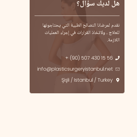
هل لديك سؤال؟
نقدم لمرضانا النصائح الطبية التي يحتاجونها
للعلاج ، ولاتخاذ القرارات في إجراء العمليات
اللازمة.
+ (90) 507 430 15 56
info@plasticsurgeryistanbul.net
Şişli / Istanbul / Turkey