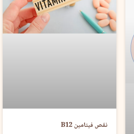
نقص فيتامين B12