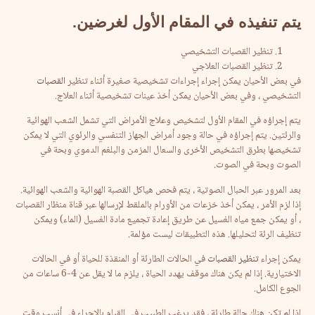
يتم تنفيذه في المقام الأول لغرضين.
تنظير القصبات التشخيصي
تنظير القصبات العلاجي
في بعض الأحيان يمكن إجراء إجراءات تشخيصية صغيرة أثناء تنظير
القصبات
التشخيصي ، وفي بعض الأحيان يمكن أخذ عينات تشخيصية أثناء العلاج.
يتم إجراؤه في المقام الأول لتشخيص وعلاج الأمراض التي تشمل الشعب الهوائية
والرئتين. يتم إجراؤه في حالة وجود أمراض الجهاز التنفسي والرئوي التي لا يمكن
تشخيصها بطرق التشخيص الأخرى والسعال المزمن والبلغم الدموي وبحة في
الصوت وبحة في الصوت.
بعد المرور عبر الحبال الصوتية ، يتم فحص هياكل القصبة الهوائية والشعب الهوائية.
إذا لزم الأمر ، يمكن أخذ خزعات من الأورام بالملقط لإرسالها عبر قناة منظار القصبات
، أو يمكن جمع مياه الغسيل عن طريق إعادة تجميع مادة الغسيل (الماء) ويمكن
تنظيف الرئة لتحليلها. هذه التطبيقات ليست مؤلمة.
يمكن إجراء
تنظير القصبات
في الحالات الطارئة أو المنقذة للحياة أو في الحالات
الاختيارية. إذا لم يكن هناك موقف يهدد الحياة ، يلزم ما لا يقل عن 4-6 ساعات من
الجوع الكامل.
إذا لم تكن هناك حالة طارئة ، فقد يرغب الطبيب في القيام بالإجراء في أنسب وقت