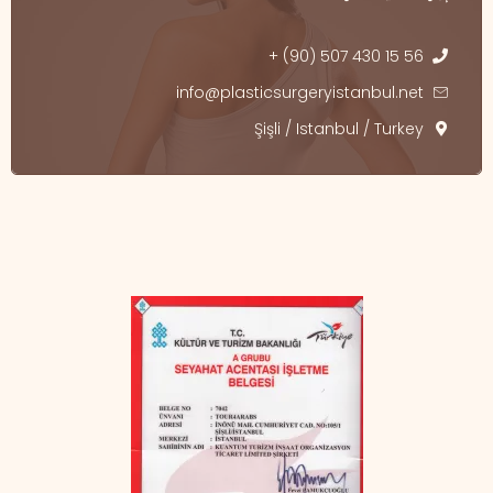
+ (90) 507 430 15 56
info@plasticsurgeryistanbul.net
Şişli / Istanbul / Turkey