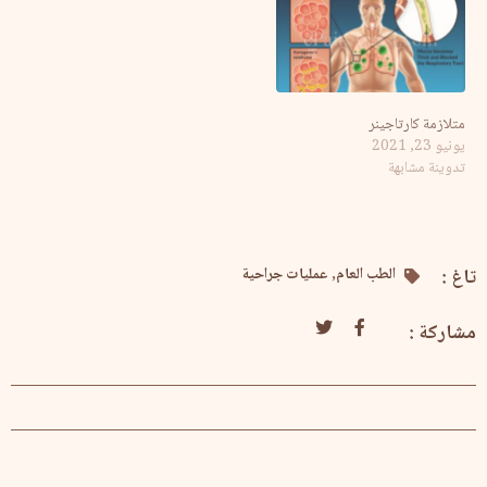
متلازمة كارتاجينر
يونيو 23, 2021
تدوينة مشابهة
تاغ :
الطب العام
,
عمليات جراحية
مشاركة :