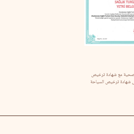
سجلة لدى TURSAB برقم الوثيقة 7042. تقدم خدمات صحية مع شهادة ترخيص
حصول على شهادة ترخيص السياحة