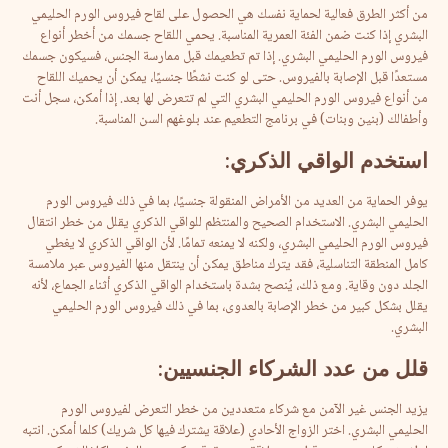
من أكثر الطرق فعالية لحماية نفسك هي الحصول على لقاح فيروس الورم الحليمي
البشري إذا كنت ضمن الفئة العمرية المناسبة. يحمي اللقاح جسمك من أخطر أنواع
فيروس الورم الحليمي البشري. إذا تم تطعيمك قبل ممارسة الجنس، فسيكون جسمك
مستعدًا قبل الإصابة بالفيروس. حتى لو كنت نشطًا جنسيًا، يمكن أن يحميك اللقاح
من أنواع فيروس الورم الحليمي البشري التي لم تتعرض لها بعد. إذا أمكن، سجل أنت
وأطفالك (بنين وبنات) في برنامج التطعيم عند بلوغهم السن المناسبة.
استخدم
الواقي
الذكري
:
يوفر الحماية من العديد من الأمراض المنقولة جنسيًا، بما في ذلك فيروس الورم
الحليمي البشري. الاستخدام الصحيح والمنتظم للواقي الذكري يقلل من خطر انتقال
فيروس الورم الحليمي البشري، ولكنه لا يمنعه تمامًا. لأن الواقي الذكري لا يغطي
كامل المنطقة التناسلية، فقد يترك مناطق يمكن أن ينتقل منها الفيروس عبر ملامسة
الجلد دون وقاية. ومع ذلك، يُنصح بشدة باستخدام الواقي الذكري أثناء الجماع، لأنه
يقلل بشكل كبير من خطر الإصابة بالعدوى، بما في ذلك فيروس الورم الحليمي
البشري.
قلل
من
عدد
الشركاء
الجنسيين
:
يزيد الجنس غير الآمن مع شركاء متعددين من خطر التعرض لفيروس الورم
الحليمي البشري. اختر الزواج الأحادي (علاقة يشترك فيها كل شريك) كلما أمكن. انتبه