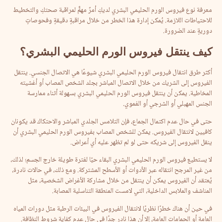
معرفة نوع فيروس الورم الحليمي البشري لديكِ أمرٌ مهمٌّ لمراقبة صحتكِ والتخطيط
للاحتياطات اللازمة. يُمكن إدارة هذا الخطر من خلال مراقبةٍ دقيقةٍ وفحوصاتٍ
دوريةٍ عند الضرورة.
كيف
ينتقل
فيروس
الورم
الحليمي
البشري؟
أكثر طرق انتقال فيروس الورم الحليمي البشري شيوعًا هي الاتصال الجنسي. ينتقل
الفيروس إلى الشريك من خلال الاتصال المباشر بجلد الشخص المصاب أو أغشيته
المخاطية. يمكن أن ينتقل فيروس الورم الحليمي البشري بسهولة أثناء ممارسة
الجنس المهبلي أو الشرجي أو الفموي.
حتى في حال عدم اكتمال الجماع، فإن التلامس الجلدي المباشر والاحتكاك قد يكونان
كافيين لانتقال الفيروس. يمكن للشخص المصاب بفيروس الورم الحليمي البشري أن
ينقل الفيروس إلى شريكه حتى لو لم تظهر عليه أي أعراض.
لا يستطيع فيروس الورم الحليمي البشري البقاء حيًا لفترة طويلة خارج الجسم؛ لذلك،
من غير المرجح انتقاله عبر الأدوات أو الأسطح المشتركة. ومع ذلك، في حالات نادرة،
يُعتقد أن الفيروس يمكن أن ينتقل من خلال مشاركة الأغراض الشخصية، مثل
المناشف والملابس الداخلية، التي لامست المنطقة التناسلية المصابة.
في حين أن هناك خطرًا نظريًا لانتقال الفيروس في البيئات الرطبة مثل دورات المياه
العامة أو الحمامات العامة، إلا أن هذا نادر جدًا في حال عدم كفاية شروط النظافة.