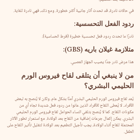
في حالات نادرة، قد تحدث آثار جانبية أكثر خطورة. ومع ذلك، فهي نادرة للغاية.
ردود
الفعل
التحسسية
:
نادرًا ما تحدث ردود فعل تحسسية خطيرة (فرط الحساسية).
متلازمة
غيلان
باريه
(GBS):
هذا مرض نادر جدًا يصيب الجهاز العصبي.
من
لا
ينبغي
أن
يتلقى
لقاح
فيروس
الورم
الحليمي
البشري؟
يُعد لقاح فيروس الورم الحليمي البشري آمنًا بشكل عام، ولكن لا يُنصح به لبعض
الأفراد. لا يُعطى اللقاح للأفراد الذين عانوا من ردود فعل شديدة تجاه أي من
مكونات اللقاح. كما لا يُنصح بتلقي النساء الحوامل لقاح فيروس الورم الحليمي
البشري. يمكن إكمال جرعات إضافية من اللقاح بعد الولادة. مع استمرار تطور الآثار
المحتملة للقاح أثناء الولادة، يجب تأجيل التطعيم بعد الولادة لتقليل تأثير اللقاح على
الطفل.