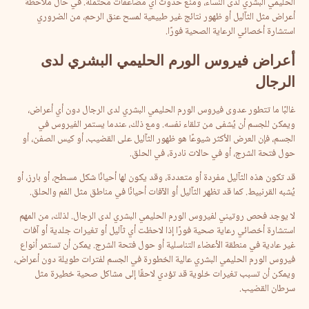
الحليمي البشري لدى النساء، ومنع حدوث أي مضاعفات مُحتملة. في حال ملاحظة
أعراض مثل الثآليل أو ظهور نتائج غير طبيعية لمسح عنق الرحم، من الضروري
استشارة أخصائي الرعاية الصحية فورًا.
أعراض
فيروس
الورم
الحليمي
البشري
لدى
الرجال
غالبًا ما تتطور عدوى فيروس الورم الحليمي البشري لدى الرجال دون أي أعراض،
ويمكن للجسم أن يُشفى من تلقاء نفسه. ومع ذلك، عندما يستمر الفيروس في
الجسم، فإن العرض الأكثر شيوعًا هو ظهور الثآليل على القضيب، أو كيس الصفن، أو
حول فتحة الشرج، أو في حالات نادرة، في الحلق.
قد تكون هذه الثآليل مفردة أو متعددة، وقد يكون لها أحيانًا شكل مسطح، أو بارز، أو
يُشبه القرنبيط. كما قد تظهر الثآليل أو الآفات أحيانًا في مناطق مثل الفم والحلق.
لا يوجد فحص روتيني لفيروس الورم الحليمي البشري لدى الرجال. لذلك، من المهم
استشارة أخصائي رعاية صحية فورًا إذا لاحظت أي ثآليل أو تغيرات جلدية أو آفات
غير عادية في منطقة الأعضاء التناسلية أو حول فتحة الشرج. يمكن أن تستمر أنواع
فيروس الورم الحليمي البشري عالية الخطورة في الجسم لفترات طويلة دون أعراض،
ويمكن أن تسبب تغيرات خلوية قد تؤدي لاحقًا إلى مشاكل صحية خطيرة مثل
سرطان القضيب.