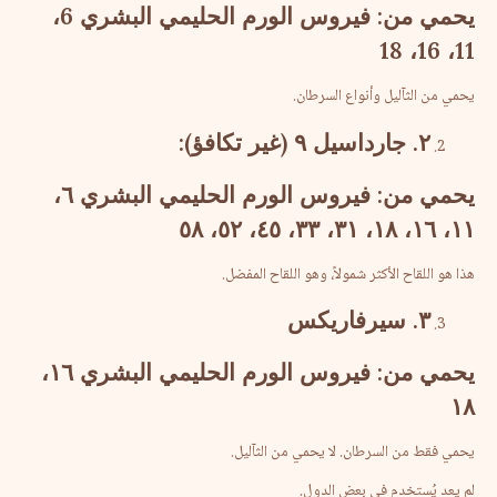
يحمي
من
:
فيروس
الورم
الحليمي
البشري
6
،
18
،
16
،
11
يحمي من الثآليل وأنواع السرطان.
٢
.
جارداسيل
٩
(
غير
تكافؤ
):
يحمي
من
:
فيروس
الورم
الحليمي
البشري
٦،
٥٨
٥٢،
٤٥،
٣٣،
٣١،
١٨،
١٦،
١١،
هذا هو اللقاح الأكثر شمولاً، وهو اللقاح المفضل.
٣
.
سيرفاريكس
يحمي
من
:
فيروس
الورم
الحليمي
البشري
١٦،
١٨
يحمي فقط من السرطان. لا يحمي من الثآليل.
لم يعد يُستخدم في بعض الدول.