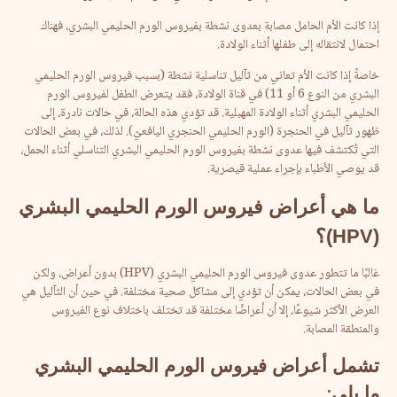
إذا كانت الأم الحامل مصابة بعدوى نشطة بفيروس الورم الحليمي البشري، فهناك
احتمال لانتقاله إلى طفلها أثناء الولادة.
خاصةً إذا كانت الأم تعاني من ثآليل تناسلية نشطة (بسبب فيروس الورم الحليمي
البشري من النوع 6 أو 11) في قناة الولادة، فقد يتعرض الطفل لفيروس الورم
الحليمي البشري أثناء الولادة المهبلية. قد تؤدي هذه الحالة، في حالات نادرة، إلى
ظهور ثآليل في الحنجرة (الورم الحليمي الحنجري اليافعيّ). لذلك، في بعض الحالات
التي تُكتشف فيها عدوى نشطة بفيروس الورم الحليمي البشري التناسلي أثناء الحمل،
قد يوصي الأطباء بإجراء عملية قيصرية.
ما
هي
أعراض
فيروس
الورم
الحليمي
البشري
(HPV)
؟
غالبًا ما تتطور عدوى فيروس الورم الحليمي البشري (HPV) بدون أعراض، ولكن
في بعض الحالات، يمكن أن تؤدي إلى مشاكل صحية مختلفة. في حين أن الثآليل هي
العرض الأكثر شيوعًا، إلا أن أعراضًا مختلفة قد تختلف باختلاف نوع الفيروس
والمنطقة المصابة.
تشمل
أعراض
فيروس
الورم
الحليمي
البشري
ما
يلي
: