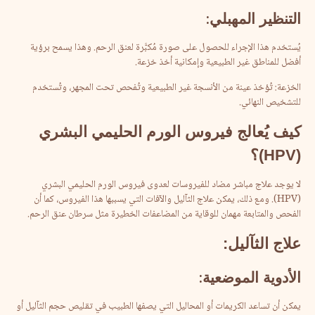
التنظير
المهبلي
:
يُستخدم هذا الإجراء للحصول على صورة مُكبَّرة لعنق الرحم. وهذا يسمح برؤية
أفضل للمناطق غير الطبيعية وإمكانية أخذ خزعة.
الخزعة: تُؤخذ عينة من الأنسجة غير الطبيعية وتُفحص تحت المجهر، وتُستخدم
للتشخيص النهائي.
كيف
يُعالج
فيروس
الورم
الحليمي
البشري
(HPV)
؟
لا يوجد علاج مباشر مضاد للفيروسات لعدوى فيروس الورم الحليمي البشري
(HPV). ومع ذلك، يمكن علاج الثآليل والآفات التي يسببها هذا الفيروس، كما أن
الفحص والمتابعة مهمان للوقاية من المضاعفات الخطيرة مثل سرطان عنق الرحم.
علاج
الثآليل
:
الأدوية
الموضعية
:
يمكن أن تساعد الكريمات أو المحاليل التي يصفها الطبيب في تقليص حجم الثآليل أو