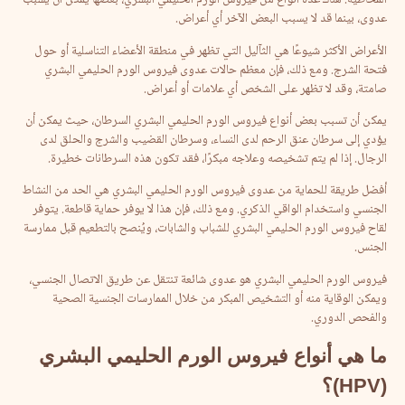
المخاطية. هناك عدة أنواع من فيروس الورم الحليمي البشري، بعضها يمكن أن يسبب
عدوى، بينما قد لا يسبب البعض الآخر أي أعراض.
الأعراض الأكثر شيوعًا هي الثآليل التي تظهر في منطقة الأعضاء التناسلية أو حول
فتحة الشرج. ومع ذلك، فإن معظم حالات عدوى فيروس الورم الحليمي البشري
صامتة، وقد لا تظهر على الشخص أي علامات أو أعراض.
يمكن أن تسبب بعض أنواع فيروس الورم الحليمي البشري السرطان، حيث يمكن أن
يؤدي إلى سرطان عنق الرحم لدى النساء، وسرطان القضيب والشرج والحلق لدى
الرجال. إذا لم يتم تشخيصه وعلاجه مبكرًا، فقد تكون هذه السرطانات خطيرة.
أفضل طريقة للحماية من عدوى فيروس الورم الحليمي البشري هي الحد من النشاط
الجنسي واستخدام الواقي الذكري. ومع ذلك، فإن هذا لا يوفر حماية قاطعة. يتوفر
لقاح فيروس الورم الحليمي البشري للشباب والشابات، ويُنصح بالتطعيم قبل ممارسة
الجنس.
فيروس الورم الحليمي البشري هو عدوى شائعة تنتقل عن طريق الاتصال الجنسي،
ويمكن الوقاية منه أو التشخيص المبكر من خلال الممارسات الجنسية الصحية
والفحص الدوري.
ما
هي
أنواع
فيروس
الورم
الحليمي
البشري
(HPV)
؟