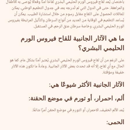
باختصار، يُعد لقاح فيروس الورم الحليمي البشري لقاحًا آمنًا وفعالًا يُوصى به للأطفال
والمراهقة. حتى في الدول التي لم تُدرجه بعد في جدول التطعيم الوطني، يمكن
للعائلات الحصول على اللقاح مقابل رسوم من خلال استشارة الطبيب. يمكن أن
يُساعد التطعيم في الوقاية من العديد من أنواع السرطان والثآليل المرتبطة بفيروس
الورم الحليمي البشري، وخاصة سرطان عنق الرحم، في المستقبل.
ما
هي
الآثار
الجانبية
للقاح
فيروس
الورم
الحليمي
البشري؟
على الرغم من أن لقاح فيروس الورم الحليمي البشري يُعتبر آمنًا بشكل عام، كما هو
الحال مع أي لقاح، إلا أنه قد تحدث بعض الآثار الجانبية. وعادةً ما تكون هذه الآثار
خفيفة ومؤقتة.
الآثار
الجانبية
الأكثر
شيوعًا
هي
:
ألم،
احمرار،
أو
تورم
في
موضع
الحقنة
:
يُعد الألم الخفيف، الاحمرار، أو التورم في موضع الحقن أمرًا شائعًا.
الحمى
: