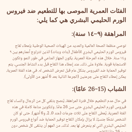
الفئات
العمرية
الموصى
بها
للتطعيم
ضد
فيروس
الورم
الحليمي
البشري
هي
كما
يلي
:
المراهقة
(
٩
–
١٤
سنة
):
توصي منظمة الصحة العالمية والعديد من الهيئات الصحية الوطنية بإعطاء لقاح
فيروس الورم الحليمي البشري للأطفال (بنات وبنات) الذين تتراوح أعمارهم بين ٩
و١٤ سنة. خلال هذه المرحلة العمرية، يكون الجهاز المناعي في طور النمو وتكون
الاستجابة قوية. علاوة على ذلك، عند إعطاء هذا اللقاح قبل بدء النشاط الجنسي، يتم
توفير الحماية ضد الفيروس بشكل عام قبل تعرض الشخص له. في هذه الفئة العمرية،
يمكن إعطاء اللقاح على جرعتين (الجرعة الثانية بعد 6 أشهر من الأولى).
الشباب
(15-26
عامًا
):
في حال عدم التطعيم خلال فترة المراهقة، يُنصح بتلقي كل من الرجال والنساء لقاح
فيروس الورم الحليمي البشري حتى سن 26 عامًا. ولتكوين مناعة كاملة في هذه
الفئة العمرية، يُعطى اللقاح على ثلاث جرعات (عند 0، 2، و6 أشهر). حتى لو كان
الشخص نشطًا جنسيًا، لا يزال بإمكان اللقاح توفير الحماية ضد أنواع فيروس الورم
الحليمي البشري التي لم يتعرض لها بعد. لذلك، من المهم أن يتلقى كل شخص دون