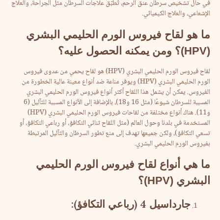
في حال تشخيص سرطان عنق الرحم، تُطبّق علاجات السرطان مثل الجراحة، والعلاج
الإشعاعي، والعلاج الكيميائي.
ما
هو
لقاح
فيروس
الورم
الحليمي
البشري
(HPV)
؟
ومن
يمكنه
الحصول
عليه؟
لقاح فيروس الورم الحليمي البشري (HPV) هو لقاح يحمي من عدوى فيروس
الورم الحليمي البشري (HPV) ويوفر مناعة ضد أنواع معينة عالية الخطورة من
الفيروس. يمكن أن يشمل هذا اللقاح أكثر أنواع فيروس الورم الحليمي البشري
المسببة للسرطان شيوعًا (مثل 16 و18)، بالإضافة إلى الأنواع المسببة للثآليل (6
و11). هناك أنواع مختلفة من لقاحات فيروس الورم الحليمي البشري (HPV)
المستخدمة في بلدنا وحول العالم (مثل اللقاح ثنائي التكافؤ، أو رباعي التكافؤ، أو
تسعي التكافؤ)، ولكن جميعها تهدف إلى منع تطور السرطان والثآليل المرتبطة
بفيروس الورم الحليمي البشري.
ما هي أنواع لقاح فيروس الورم الحليمي
البشري (HPV)؟
جارداسيل
4 (
رباعي
التكافؤ
):