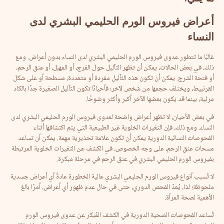
أعراض
فيروس
الورم
الحليمي
البشري
لدى
النساء
غالبًا ما تتطور عدوى فيروس الورم الحليمي البشري لدى النساء بدون أعراض. ​​ومع
ذلك، في بعض الحالات، يمكن أن تظهر الثآليل حول الفرج، أو المهبل، أو عنق الرحم،
أو فتحة الشرج. يمكن أن تكون هذه الثآليل مفردة أو متعددة، مسطحة أو على شكل
القرنبيط، ويختلف حجمها من شخص لآخر؛ فأحيانًا تكون الثآليل الصغيرة جدًا بالكاد
مرئية، بينما قد يكون بعضها الآخر أكبر وأكثر وضوحًا.
في بعض الأحيان، لا تظهر أعراض واضحة لعدوى فيروس الورم الحليمي البشري لدى
النساء. ومع ذلك، فإن التغيرات الخلوية غير الطبيعية التي يتم اكتشافها أثناء
الفحوصات النسائية الدورية يمكن أن تكون علامة تحذيرية مهمة. يمكن أن تساعد
مسحات عنق الرحم، على وجه الخصوص، في الكشف عن التغيرات الخلوية المرتبطة
بفيروس الورم الحليمي البشري في عنق الرحم في مرحلة مبكرة.
لا تُسبب أنواع فيروس الورم الحليمي البشري عالية الخطورة عادةً أي أعراض جسدية
ملحوظة؛ لذا، يُعدّ الفحص الدوري، حتى في حال عدم ظهور أي أعراض، أمرًا بالغ
الأهمية لصحة المرأة.
تُساعد الفحوصات الصحية الدورية في الكشف المُبكر عن عدوى فيروس الورم