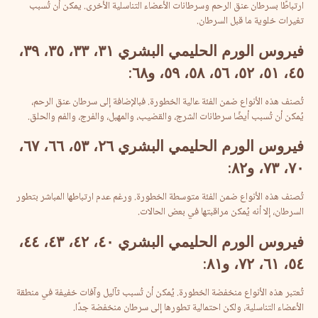
ارتباطًا بسرطان عنق الرحم وسرطانات الأعضاء التناسلية الأخرى. يمكن أن تُسبب
تغيرات خلوية ما قبل السرطان.
فيروس
الورم
الحليمي
البشري
٣١،
٣٣،
٣٥،
٣٩،
٤٥،
٥١،
٥٢،
٥٦،
٥٨،
٥٩،
و٦٨
:
تُصنف هذه الأنواع ضمن الفئة عالية الخطورة. فبالإضافة إلى سرطان عنق الرحم،
يُمكن أن تُسبب أيضًا سرطانات الشرج، والقضيب، والمهبل، والفرج، والفم والحلق.
فيروس
الورم
الحليمي
البشري
٢٦،
٥٣،
٦٦،
٦٧،
٧٠،
٧٣،
و٨٢
:
تُصنف هذه الأنواع ضمن الفئة متوسطة الخطورة. ورغم عدم ارتباطها المباشر بتطور
السرطان، إلا أنه يُمكن مراقبتها في بعض الحالات.
فيروس
الورم
الحليمي
البشري
٤٠،
٤٢،
٤٣،
٤٤،
٥٤،
٦١،
٧٢،
و٨١
:
تُعتبر هذه الأنواع منخفضة الخطورة. يُمكن أن تُسبب ثآليل وآفات خفيفة في منطقة
الأعضاء التناسلية، ولكن احتمالية تطورها إلى سرطان منخفضة جدًا.