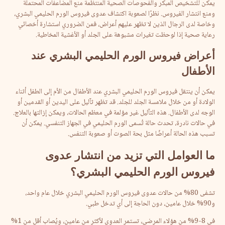
يمكن للتشخيص المبكر والفحوصات الصحية المنتظمة منع المضاعفات المحتملة
ومنع انتشار الفيروس. نظرًا لصعوبة اكتشاف عدوى فيروس الورم الحليمي البشري،
وخاصة لدى الرجال الذين لا تظهر عليهم أعراض، فمن الضروري استشارة أخصائي
رعاية صحية إذا لوحظت تغيرات مشبوهة على الجلد أو الأغشية المخاطية.
أعراض
فيروس
الورم
الحليمي
البشري
عند
الأطفال
يمكن أن ينتقل فيروس الورم الحليمي البشري عند الأطفال من الأم إلى الطفل أثناء
الولادة أو من خلال ملامسة الجلد للجلد. قد تظهر ثآليل على اليدين أو القدمين أو
الوجه لدى الأطفال. هذه الثآليل غير مؤلمة في معظم الحالات، ويمكن إزالتها بالعلاج.
في حالات نادرة، تحدث حالة تُسمى الورم الحليمي في الجهاز التنفسي. يمكن أن
تسبب هذه الحالة أعراضًا مثل بحة الصوت أو صعوبة التنفس.
ما
العوامل
التي
تزيد
من
انتشار
عدوى
فيروس
الورم
الحليمي
البشري
؟
تشفى 80% من حالات عدوى فيروس الورم الحليمي البشري خلال عام واحد،
و90% خلال عامين، دون الحاجة إلى أي تدخل طبي.
في 8-9% من هؤلاء المرضى، تستمر العدوى لأكثر من عامين، ويُصاب أقل من 1%