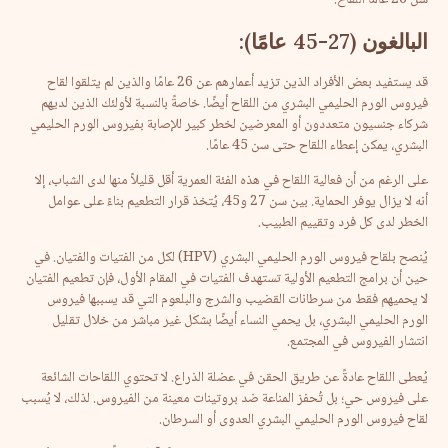
سن 26 عامًا اللقاح.
البالغون
(27-45
عامًا
):
قد يستفيد بعض الأفراد الذين تزيد أعمارهم عن 26 عامًا والذين لم يتلقوا لقاح
فيروس الورم الحليمي البشري من اللقاح أيضًا. خاصةً بالنسبة لأولئك الذين لديهم
شركاء جنسيون متعددون أو المعرضين لخطر كبير للإصابة بفيروس الورم الحليمي
البشري، يمكن إعطاء اللقاح حتى سن 45 عامًا.
على الرغم من أن فعالية اللقاح في هذه الفئة العمرية أقل قليلاً منها لدى الشباب، إلا
أنه لا يزال يوفر الحماية. بين سن 27 و45، يُتخذ قرار التطعيم بناءً على عوامل
الخطر لدى كل فرد وتقييم الطبيب.
يُنصح بلقاح فيروس الورم الحليمي البشري (HPV) لكل من الفتيات والفتيان. في
حين أن برامج التطعيم الأولية تستهدف الفتيات في المقام الأول، فإن تطعيم الفتيان
لا يحميهم فقط من سرطانات القضيب والشرج والبلعوم التي قد يسببها فيروس
الورم الحليمي البشري، بل يحمي النساء أيضًا بشكل غير مباشر من خلال تقليل
انتشار الفيروس في المجتمع.
يُعطى اللقاح عادةً عن طريق الحقن في عضلة الذراع. لا تحتوي اللقاحات الشائعة
على فيروس حي؛ بل تُحفز المناعة ضد بروتينات معينة من الفيروس. لذلك، لا يُسبب
لقاح فيروس الورم الحليمي البشري العدوى أو السرطان.