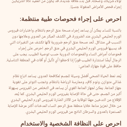
لولاء شريكك وصحته. قبل بدء علاقة جديدة، قد يكون من المفيد لكلا الشريكين
إجراء فحص للأمراض المنقولة جنسيًا.
احرص
على
إجراء
فحوصات
طبية
منتظمة
:
بالنسبة للنساء، يمكن أن يساعد إجراء مسحة عنق الرحم بانتظام، واختبارات فيروس
الورم الحليمي البشري عند الضرورة، في الكشف المبكر عن العدوى وعلاجها دون
التسبب في مشاكل. تُعد مسحة عنق الرحم ضرورية لأنها تكشف عن التغيرات التي
قد يسببها فيروس الورم الحليمي البشري في عنق الرحم. احرص على إجراء
فحوصات أمراض النساء والفحوصات الدورية حسب توصية الطبيب. يجب على
الرجال أيضًا استشارة الطبيب فورًا إذا لاحظوا أي ثآليل أو آفات في المنطقة التناسلية.
حافظ على قوة جهازك المناعي:
يُعد نمط الحياة الصحي أفضل وسيلة للجسم لمكافحة العدوى. يساعد اتباع نظام
غذائي متوازن، ونوم كافٍ، وممارسة الرياضة بانتظام، وتجنب التوتر على تقوية
جهاز المناعة. يمكن لجهاز المناعة القوي أن يساعد في التخلص من الفيروس بسهولة
أكبر من الجسم، حتى في حالة الإصابة بفيروس الورم الحليمي البشري. كما يُعد
الإقلاع عن التدخين مهمًا للوقاية من الآثار الضارة لفيروس الورم الحليمي البشري
من خلال تعزيز مناعة خلايا منطقة عنق الرحم. النساء المدخنات أكثر عرضة للإصابة
المستمرة بالعدوى والسرطان الناتج عن فيروس الورم الحليمي البشري.
احرص
على
النظافة
الشخصية
والاستخدام