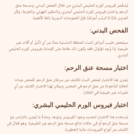
يُشخَّص فيروس الورم الحليمي البشري من خلال الفحص البدني، ومسحة عنق
الرحم، واختبار فيروس الورم الحليمي البشري، والتنظير المهبلي، والخزعة. ولأن
العدوى غالبًا لا تُسبِّب أعراضًا، فإنَّ الفحوصات الدورية بالغة الأهمية.
الفحص
البدني
:
سيفحص طبيب أمراض النساء المنطقة التناسلية بحثًا عن أي ثآليل أو آفات غير
طبيعية. إذا وُجِد ثؤلول، فقد يكون ذلك علامة على الإصابة بفيروس الورم الحليمي
البشري.
اختبار
مسحة
عنق
الرحم
:
يُجرى هذا الاختبار لفحص النساء للكشف عن سرطان عنق الرحم. تُفحص عينات
الخلايا المأخوذة من عنق الرحم في المختبر. ويمكن لهذا الاختبار الكشف عن أي
تغيرات غير طبيعية في الخلايا.
اختبار
فيروس
الورم
الحليمي
البشري
:
يُستخدم هذا الاختبار لتحديد وجود الفيروس ونوعه. وعادةً ما يُجرى بالتزامن مع
مسحة عنق الرحم أو في حالات نتائج مسحة عنق الرحم غير الطبيعية. وهو فعال في
الكشف عن أنواع الفيروسات عالية الخطورة.