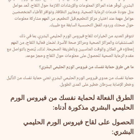
البشري. تُوفّر هذه المراكز المعلومات والإرشادات اللازمة حول اللقاح. تُعد عوامل
مثل جودة خدمات الرعاية الصحية، ومعايير النظافة، وتوافر الأطباء المتخصصين
عوامل مهمة عند اختيار مركز التطعيم.قبل التطعيم، من المهم مشاركة معلومات
حول صحتك وردود الفعل التحسسية السابقة مع طبيبك.
تتوفر العديد من الخيارات للقاح فيروس الورم الحليمي البشري، بما في ذلك
المستشفيات والمراكز الصحية ومراكز صحة الأسرة. لضمان فعالية اللقاح، من المهم
إعطاؤه في المكان والوقت المناسبين وبالطريقة الصحيحة. لذلك، يُنصح بالتواصل مع
مقدم الرعاية الصحية للحصول على معلومات حول اللقاح وحجز موعد.
ما
هي
طرق
حماية
نفسك
من
فيروس
الورم
الحليمي
البشري؟
حماية نفسك من عدوى فيروس الورم الحليمي البشري تعني حماية نفسك من الثآليل
وخطر الإصابة بسرطان خطير على المدى الطويل.
الطرق
الفعالة
لحماية
نفسك
من
فيروس
الورم
الحليمي
البشري
مذكورة
أدناه
:
الحصول
على
لقاح
فيروس
الورم
الحليمي
البشري
: