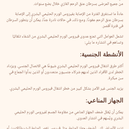
من جميع المرضى بسرطان عنق الرحم الغازي خلال بضع سنوات.
عادةً ما تستغرق الفترة من الإصابة بفيروس الورم الحليمي البشري إلى الإصابة
بسرطان عنق الرحم عقودًا. ومع ذلك، في حالات نادرة جدًا، يمكن أن يتطور السرطان
في فترة أقصر.
تشمل العوامل التي تمنع عدوى فيروس الورم الحليمي البشري من الشفاء تلقائيًا
وتساهم في انتشاره ما يلي:
الأنشطة
الجنسية
:
أكثر طرق انتقال فيروس الورم الحليمي البشري شيوعًا هي الاتصال الجنسي. ويزداد
الخطر لدى الأفراد الذين لديهم شركاء جنسيون متعددون أو الذين بدأوا الجماع في
سن مبكرة.
يزيد الجنس غير الآمن بشكل كبير من خطر انتقال فيروس الورم الحليمي البشري.
الجهاز
المناعي
:
يمكن أن يُقلل ضعف الجهاز المناعي من مقاومة الجسم لفيروس الورم الحليمي
البشري ويُسهم في انتشار العدوى.
تزيد الأمراض التي تُضعف جهاز المناعة، مثل فيروس نقص المناعة البشرية/الإيدز، أو