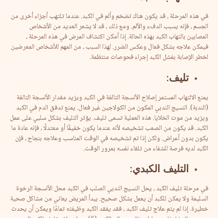
في هذه المرحلة ، قد يكون هناك تضخم وألم في الكبد. عندما تلتهب أجزاء أخرى من
الجسم ، فإنه يسبب الدفء والألم. ومع ذلك ، قد لا يشعر العديد من الأشخاص
المصابين بالتهاب الكبد بهذه الحالة. إذا أمكن اكتشاف المرض في هذه المرحلة ،
فيمكن علاجه بشكل فعال وعكس الضرر. لهذا السبب ، من المهم للأشخاص المعرضين
لخطر الإصابة بفشل الكبد إجراء فحوصات منتظمة.
تليف
:
يمنع الالتهاب المستمر إصلاح الأنسجة التالفة في الكبد ويزيد مقدار الأنسجة التالفة
(الندبة). النسيج الندبي المكون من الكولاجين غير فعال. يمنع تدفق الدم في الكبد
ويزيد من موت الخلايا. هذه العملية تسمى تليف. يؤثر التليف بشكل سلبي على عمل
الكبد. قد يكون من الصعب تشخيصه لأنه عندما يكون خفيفًا أو معتدلًا ، فإنه عادة ما
يكون بدون أعراض. ولكن إذا تم تشخيصه في الوقت المناسب وعلاجه بنجاح ، فإن
الكبد لديه فرصة للشفاء من تلقاء نفسه بمرور الوقت.
التليف
الكبدي
:
في مرحلة تليف الكبد ، يحل النسيج الندبي الصلب في الكبد محل الأنسجة الرخوة
السليمة ولا يمكن للكبد أن يعمل بشكل صحيح. يبدأ المريض يعاني من مشاكل صحية
خطيرة. إذا لم يتم علاج تليف الكبد ، فقد يفقد الكبد وظيفته تمامًا ويمكن أن يحدث