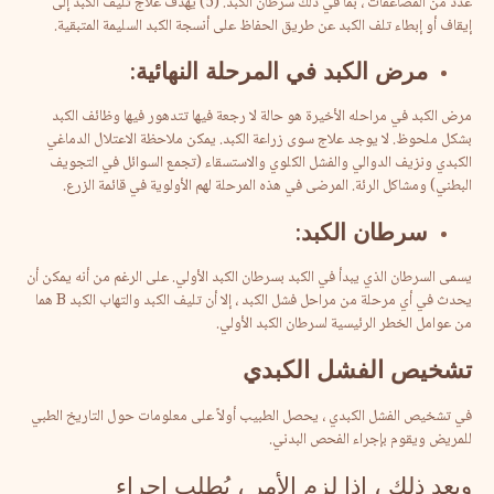
عدد من المضاعفات ، بما في ذلك سرطان الكبد. (5) يهدف علاج تليف الكبد إلى
إيقاف أو إبطاء تلف الكبد عن طريق الحفاظ على أنسجة الكبد السليمة المتبقية.
مرض
الكبد
في
المرحلة
النهائية
:
مرض الكبد في مراحله الأخيرة هو حالة لا رجعة فيها تتدهور فيها وظائف الكبد
بشكل ملحوظ. لا يوجد علاج سوى زراعة الكبد. يمكن ملاحظة الاعتلال الدماغي
الكبدي ونزيف الدوالي والفشل الكلوي والاستسقاء (تجمع السوائل في التجويف
البطني) ومشاكل الرئة. المرضى في هذه المرحلة لهم الأولوية في قائمة الزرع.
سرطان
الكبد
:
يسمى السرطان الذي يبدأ في الكبد بسرطان الكبد الأولي. على الرغم من أنه يمكن أن
يحدث في أي مرحلة من مراحل فشل الكبد ، إلا أن تليف الكبد والتهاب الكبد B هما
من عوامل الخطر الرئيسية لسرطان الكبد الأولي.
تشخيص
الفشل
الكبدي
في تشخيص الفشل الكبدي ، يحصل الطبيب أولاً على معلومات حول التاريخ الطبي
للمريض ويقوم بإجراء الفحص البدني.
وبعد ذلك ، إذا لزم الأمر ، يُطلب إجراء