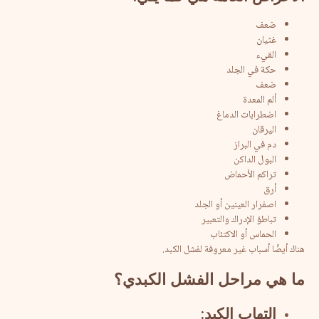
ضعف
غثيان
القيء
حكة في الجلد
ضعف
ألم المعدة
اضطرابات الدماغ
اليرقان
دم في البراز
البول الداكن
تراكم الأحماض
أرق
اصفرار العينين أو الجلد
تباطؤ الإدراك والتعبير
الحماس أو الاكتئاب
هناك أيضًا أسباب غير معروفة لفشل الكبد.
ما
هي
مراحل
الفشل
الكبدي؟
التهاب
الكبد
: