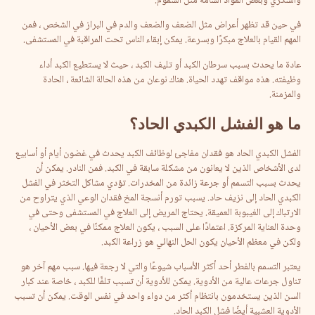
والسكري وبعض المواد السامة مثل السموم.
في حين قد تظهر أعراض مثل الضعف والضعف والدم في البراز في الشخص ، فمن
المهم القيام بالعلاج مبكرًا وبسرعة. يمكن إبقاء الناس تحت المراقبة في المستشفى.
عادة ما يحدث بسبب سرطان الكبد أو تليف الكبد ، حيث لا يستطيع الكبد أداء
وظيفته. هذه مواقف تهدد الحياة. هناك نوعان من هذه الحالة الشائعة ، الحادة
والمزمنة.
ما
هو
ال
فشل
الكبد
ي
الحاد؟
الفشل الكبدي الحاد هو فقدان مفاجئ لوظائف الكبد يحدث في غضون أيام أو أسابيع
لدى الأشخاص الذين لا يعانون من مشكلة سابقة في الكبد. فمن النادر. يمكن أن
يحدث بسبب التسمم أو جرعة زائدة من المخدرات. تؤدي مشاكل التخثر في الفشل
الكبدي الحاد إلى نزيف حاد. يسبب تورم أنسجة المخ فقدان الوعي الذي يتراوح من
الارتباك إلى الغيبوبة العميقة. يحتاج المريض إلى العلاج في المستشفى وحتى في
وحدة العناية المركزة. اعتمادًا على السبب ، يكون العلاج ممكنًا في بعض الأحيان ،
ولكن في معظم الأحيان يكون الحل النهائي هو زراعة الكبد.
يعتبر التسمم بالفطر أحد أكثر الأسباب شيوعًا والتي لا رجعة فيها. سبب مهم آخر هو
تناول جرعات عالية من الأدوية. يمكن للأدوية أن تسبب تلفًا للكبد ، خاصة عند كبار
السن الذين يستخدمون بانتظام أكثر من دواء واحد في نفس الوقت. يمكن أن تسبب
الأدوية العشبية أيضًا فشل الكبد الحاد.