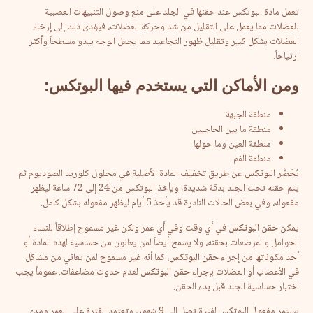
تعمل مادة البوتكس عند حقنها في الجلد على منع وصول التنبيهات العصبية
للعضلات مما يعمل على التقليل من شد وحركة العضلات، فيؤدى ذلك إلى إرخاء
العضلات بشكل كبير وتقليل ظهور التجاعيد مما يجعل الوجه يبدو مسطحاً وأكثر
ارتياحاً.
ومن الأماكن التي يستخدم فيها البوتكس:
منطقة الجبهة
منطقة ما بين الحاجبين
منطقة العين وما حولها
منطقة الفم
يُحَضَّر
البوتكس
عن طريق تخفيف المادة الأصلية في محلول كلوريد الصوديوم ثم
يتم حقنه تحت الجلد بدقة شديدة، ويأخذ البوتكس من 24 إلى 72 ساعة ليظهر
مفعوله، وفي بعض الحالات النادرة قد يأخذ 5 أيام ليظهر مفعوله بشكل كامل.
يمكن
حقن البوتكس
في أي وقت وفي أي عمر ولكن غير مسموح إطلاقاً للنساء
الحوامل والمرضعات بحقنه، ولا يسمح أيضاً لمن يعانون من حساسية لهذه المادة أو
أحد مكوناتها من إجراء
حقن البوتكس
، كما أنه غير مسموح لمن يعاني من مشاكل
في الأعصاب أو العضلات بإجراء
حقن البوتكس
لعدم حدوث مضاعفات. عموماً يجب
اختبار حساسية الجلد قبل بدء الحقن.
يستمر مفعول البوتكس لفترة تصل إلى 9 شهور، وتعتمد الفترة على العمر ومدى