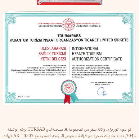
كوانتوم توريزم, وكالة سفر من المجموعة A مسجلة لدى TURSAB برقم الوثيقة
7042. تقدم خدمات صحية مع شهادة ترخيص السياحة الصحية مع AK – 0507 شهادة