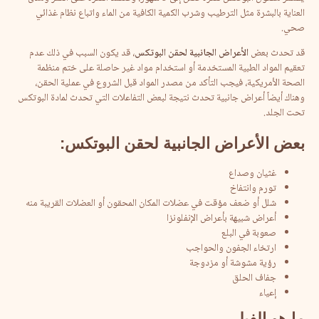
العناية بالبشرة مثل الترطيب وشرب الكمية الكافية من الماء واتباع نظام غذائي
صحي.
قد تحدث بعض
الأعراض الجانبية لحقن البوتكس
، قد يكون السبب في ذلك عدم
تعقيم المواد الطبية المستخدمة أو استخدام مواد غير حاصلة على ختم منظمة
الصحة الأمريكية، فيجب التأكد من مصدر المواد قبل الشروع في عملية الحقن،
وهناك أيضاً أعراض جانبية تحدث نتيجة لبعض التفاعلات التي تحدث لمادة البوتكس
تحت الجلد.
بعض الأعراض الجانبية لحقن البوتكس:
غثيان وصداع
تورم وانتفاخ
شلل أو ضعف مؤقت في عضلات المكان المحقون أو العضلات القريبة منه
أعراض شبيهة بأعراض الإنفلونزا
صعوبة في البلع
ارتخاء الجفون والحواجب
رؤية مشوشة أو مزدوجة
جفاف الحلق
إعياء
ما هو الفيلر