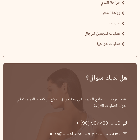
جراحة الثدي
زراعة الشعر
طب عام
عمليات التجميل للرجال
عمليات جراحية
هل لديك سؤال؟
نقدم لمرضانا النصائح الطبية التي يحتاجونها للعلاج ، ولاتخاذ القرارات في
إجراء العمليات اللازمة.
+ (90) 507 430 15 56
info@plasticsurgeryistanbul.net