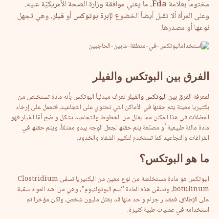
مختوماً بعلامة
Fda
، ما يعني موافقة وزارة الصحة الأمريكيّة عليه.
وعلى المرأة ألا تقبل أيضاً الخضوع ل
إبرة بوتوكس
أو
فيلر
، وهي تجهل
نوعها أو مصدرها.
الفرق بين البوتكس والفيلر
لمعرفة
الفرق بين
البوتكس
والفيلر
نعرف مبدئياً البوتكس بأنه مادة تستخلص من
بكتيريا معينة يتم حقنها في الأماكن التي تحتوي على التجاعيد، فتعمل على إرخاء
العضلات في هذا المكان مما يقلل من الخطوط والتجاعيد بشكل واضح أمّا الفيلر فهو
مادة مالئة طبيعية أو مصنّعة يتم حقنها لجعل الوجه يبدو ممتلئاً، ويتم حقنها في
الفراغات والتجاعيد كما تستخدم لتكبير الشفاه والخدود.
ما هو البوتكس
؟
البوتكس هو مادة مستخلصة من نوع معين من البكتيريا تسمّى Clostridium
botulinum، وتسمّى هذه المادة “سم البوتولنيوم”، وهي من أشد المواد سمّية
على الإطلاق، فمقدار جرام واحد منها قد يقتل مليون شخص، ولكن مؤخرا تم
استخدامه في عمليات طبية كثيرة.