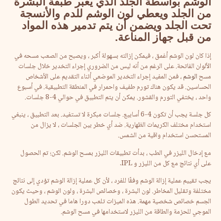
الوشم بواسطة الجلد الذي يعبر طبقة البشرة
من الجلد ويعطي لون الوشم للدم والأنسجة
تحت الجلد ويضمن أن يتم تدمير هذه المواد
من قبل جهاز المناعة.
إذا كان لون الوشم أغمق ، فيمكن إزالته بسهولة أكبر ، ويصبح من الصعب مسحه في
الألوان الفاتحة. على الرغم من أنه ليس من الضروري إجراء التخدير خلال جلسات
مسح
الوشم
، فمن المفيد إجراء التخدير الموضعي أثناء التقديم على الأشخاص
الحساسين. قد يكون هناك تورم طفيف واحمرار في المنطقة التطبيقية. في أسبوع
واحد ، يختفي التورم والقشور. يمكن أن يتم التطبيق في حوالي 4-8 جلسات.
كل جلسة يجب أن تكون 4-6 أسابيع. جلسات مبكرة لا تستفيد. بعد التطبيق ، ينبغي
استخدام مختلف الكريمات الظهارية. ضد أي خطر بين الجلسات ، لا يزال من
المستحسن استخدام واقية من الشمس.
مع إدخال الليزر في الطب ، بدأت تطبيقات الليزر بمسح الوشم. لكن؛ تم الحصول
على أي نتائج مع كل من الليزر و IPL.
يجب تقييم عملية إزالة الوشم وفقًا للفرد ، لأن كل عملية إزالة الوشم تؤدي إلى نتائج
مختلفة وتقليل المخاطر. لون البشرة ، وخصائص البشرة ، ولون الوشم ، وحيث يكون
الجسم خصائص شخصية مهمة. هذه الميزات تلعب دورا هاما في تحديد الطول
الموجي للحزمة والطاقة من الليزر لاستخدامها في مسح الوشم.