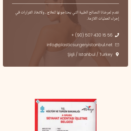
نقدم لمرضانا النصائح الطبية التي يحتاجونها للعلاج ، ولاتخاذ القرارات في
إجراء العمليات اللازمة.
+ (90) 507 430 15 56
info@plasticsurgeryistanbul.net
Şişli / Istanbul / Turkey