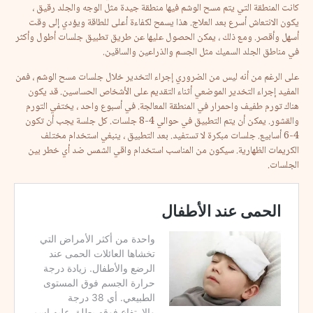
كانت المنطقة التي يتم مسح الوشم فيها منطقة جيدة مثل الوجه والجلد رقيق ،
يكون الانتعاش أسرع بعد العلاج. هذا يسمح لكفاءة أعلى للطاقة ويؤدي إلى وقت
أسهل وأقصر. ومع ذلك ، يمكن الحصول عليها عن طريق تطبيق جلسات أطول وأكثر
في مناطق الجلد السميك مثل الجسم والذراعين والساقين.
على الرغم من أنه ليس من الضروري إجراء التخدير خلال جلسات مسح الوشم ، فمن
المفيد إجراء التخدير الموضعي أثناء التقديم على الأشخاص الحساسين. قد يكون
هناك تورم طفيف واحمرار في المنطقة المعالجة. في أسبوع واحد ، يختفي التورم
والقشور. يمكن أن يتم التطبيق في حوالي 4-8 جلسات. كل جلسة يجب أن تكون
4-6 أسابيع. جلسات مبكرة لا تستفيد. بعد التطبيق ، ينبغي استخدام مختلف
الكريمات الظهارية. سيكون من المناسب استخدام واقي الشمس ضد أي خطر بين
الجلسات.