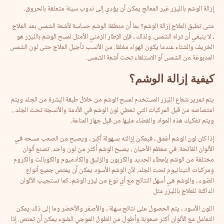
إزالة الوشم بالليزر غير المعالج يمكن أن يؤدي إلى ندوب سيئة متعلقة بالحروق.
متى تطبق العلاج إزالة الوشم؟ بما أن منطقة الوشم حساسة لأشعة الشمس بعد العلاج
، لا ينبغي أن تراه الشمس. ولذلك ، فإن الإطار الزمني الأمثل لمسح الوشم بالليزر هو
الخريف والشتاء عندما يكون الهواء مغلقا. من الأنسب تأجيل العلاج حتى لون الشمس
المدبوغة من الشمس أو الاستلقاء تحت أشعة الشمس.
كيفية إزالة الوشم
؟
يتم تمرير شعاع الليزر المستخدم لمسح الوشم من خلال طبقة البشرة من الجلد ويتم
امتصاصه من قبل المركبات التي تعطي لون الوشم في الأدمة والأنسجة تحت الجلد ،
ويتم تفكيك هذه المواد والقضاء عليها من قبل جهاز المناعة.
إذا كان لون الوشم أغمق ، فيمكن إزالته بسهولة أكبر ، ويصبح من الصعب مسحه في
الألوان الفاتحة. في معظم الأحيان ، يصبح الوشم أكثر من لون واحد. تصنع ألوان
مختلفة من الوشم بإعطاء الحديد والكربون والزئبق والكادميوم والكوبالت والكروم
ومركبات التيتانيوم تحت الجلد. لأن الوشم الأسود يمكن أن يمتص جميع أنواع
الضوء ، والوشم هي أسهل النتائج مع أي نوع من ليزر الوشم. كما تستجيب الألوان
الداكنة للعلاج بالليزر مثل
اللون الأسود ، يتم الحصول على نتائج سهلة ، والأصفر والأخضر وما إلى ذلك يمكن
التعامل مع الألوان أكثر صعوبة وأطول من الطول الموجي الضوء يمكن أن تمتص. إذا