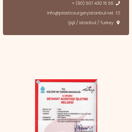
+ (90) 507 430 15 56
info@plasticsurgeryistanbul.net
Şişli / Istanbul / Turkey