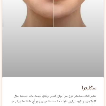
سكلبترا
تعتبر المادة سكلبترا نوع من أنواع الفيلر، ولكنها ليست مادة طبيعية مثل
الكولاجين و الريستيلين، لأنها مادة مصنعة من بوليمر أي مادة عضوية يتم