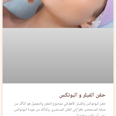
حقن الفيلر و البوتكس
حقن البوتوكس والفيلر: الأهمّ في موضوع الحقن والتجميل هو التأكّد من
صحّة المستحضر، نظراً إلى الغشّ المستشري. وللتأكد من جودة البوتوكس،
يجب أن يكون مختوماً