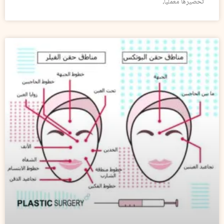
تحضيرها معملياً،